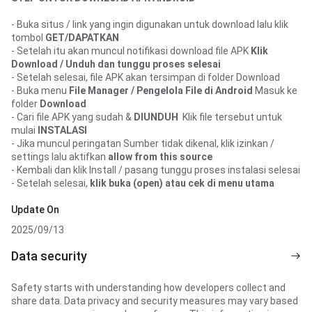
- Buka situs / link yang ingin digunakan untuk download lalu klik 
tombol 
GET/DAPATKAN
- Setelah itu akan muncul notifikasi download file APK
 Klik 
Download / Unduh dan tunggu proses selesai
- Setelah selesai, file APK akan tersimpan di folder Download
- Buka menu 
File Manager / Pengelola File di Android
 Masuk ke 
folder 
Download
- Cari file APK yang sudah & 
DIUNDUH 
 Klik file tersebut untuk 
mulai 
INSTALASI
- Jika muncul peringatan Sumber tidak dikenal, klik izinkan / 
settings lalu aktifkan 
allow from this source 
- Kembali dan klik Install / pasang tunggu proses instalasi selesai
- Setelah selesai, 
klik buka (open) atau cek di menu utama
Update On
2025/09/13
Data security
Safety starts with understanding how developers collect and 
share data. Data privacy and security measures may vary based 