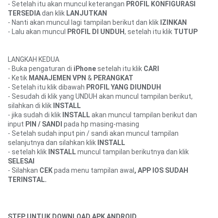
- Setelah itu akan muncul keterangan 
PROFIL KONFIGURASI 
TERSEDIA
 dan klik 
LANJUTKAN 
- Nanti akan muncul lagi tampilan berikut dan klik 
IZINKAN
- Lalu akan muncul 
PROFIL DI UNDUH
, setelah itu klik 
TUTUP
LANGKAH KEDUA
- Buka pengaturan di 
iPhone
 setelah itu klik 
CARI
- Ketik 
MANAJEMEN VPN
 & 
PERANGKAT 
- Setelah itu klik dibawah 
PROFIL YANG DIUNDUH
- Sesudah di klik yang UNDUH akan muncul tampilan berikut, 
silahkan di klik 
INSTALL 
- jika sudah di klik 
INSTALL 
akan muncul tampilan berikut dan 
input 
PIN / SANDI
 pada hp masing-masing
- Setelah sudah input pin / sandi akan muncul tampilan 
selanjutnya dan silahkan klik 
INSTALL
- setelah klik 
INSTALL 
muncul tampilan berikutnya dan klik 
SELESAI
- Silahkan 
CEK
 pada menu tampilan awal
, APP IOS SUDAH 
TERINSTAL.
STEP UNTUK DOWNLOAD APK ANDROID