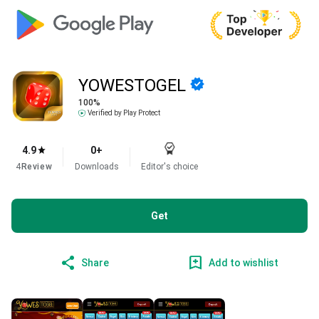
YOWESTOGEL
100%
Verified by Play Protect
4.9
0+
4
Review
Downloads
Editor's choice
Get
Share
Add to wishlist