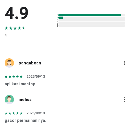
4.9
5
4
3
2
1
4
pangabean
2025/09/13
aplikasi mantap.
melisa
2025/09/13
gacor permainan nya.